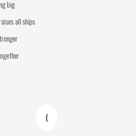
ing big
raises all ships
tronger
 together
{