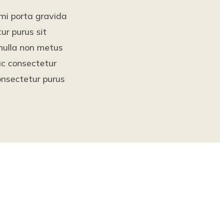
 mi porta gravida
ur purus sit
nulla non metus
 ac consectetur
onsectetur purus