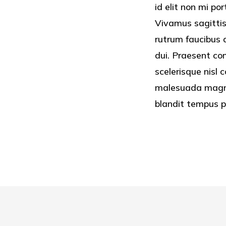
id elit non mi po
Vivamus sagittis
rutrum faucibus 
dui. Praesent c
scelerisque nisl
malesuada magna
blandit tempus po