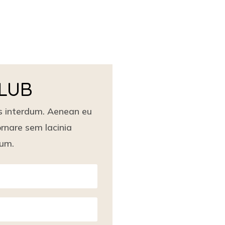
CLUB
s interdum. Aenean eu
rnare sem lacinia
lum.