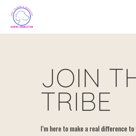
JOIN T
TRIBE
I’m here to make a real difference to 