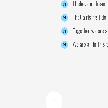
I believe in dream
N
That a rising tide 
N
Together we are s
N
We are all in this
N
{