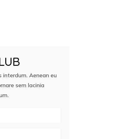
CLUB
s interdum. Aenean eu
rnare sem lacinia
lum.